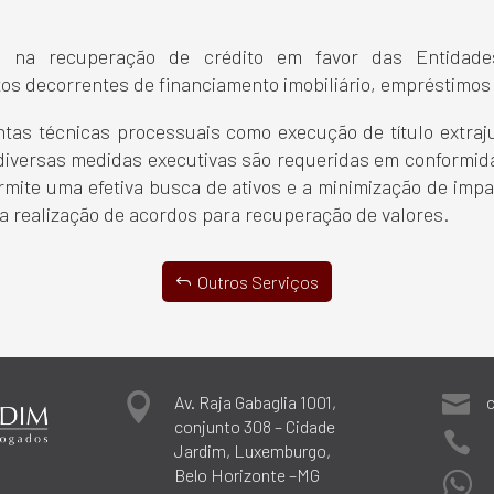
 na recuperação de crédito em favor das Entidade
os decorrentes de financiamento imobiliário, empréstimos 
intas técnicas processuais como execução de título extraju
diversas medidas executivas são requeridas em conformid
rmite uma efetiva busca de ativos e a minimização de impac
a realização de acordos para recuperação de valores.
Outros Serviços


Av. Raja Gabaglia 1001,
conjunto 308 – Cidade

Jardim, Luxemburgo,
Belo Horizonte –MG
