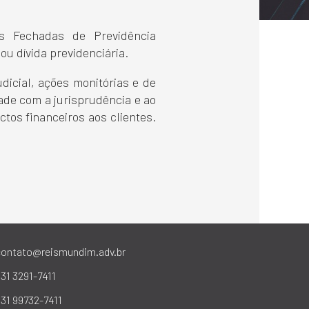
s Fechadas de Previdência
ou dívida previdenciária.
dicial, ações monitórias e de
ade com a jurisprudência e ao
tos financeiros aos clientes.
contato@reismundim.adv.br
31 3291-7411
31 99732-7411