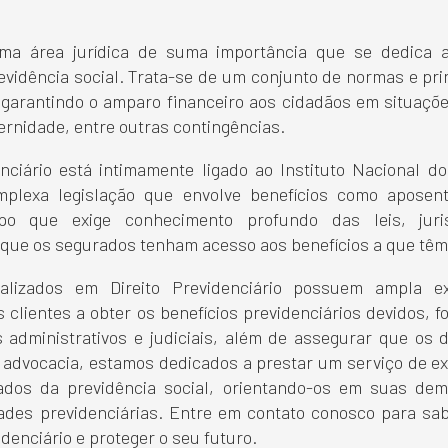
 uma área jurídica de suma importância que se dedica a
evidência social. Trata-se de um conjunto de normas e pri
 garantindo o amparo financeiro aos cidadãos em situaçõe
rnidade, entre outras contingências.
enciário está intimamente ligado ao Instituto Nacional d
lexa legislação que envolve benefícios como aposenta
mpo que exige conhecimento profundo das leis, juri
 que os segurados tenham acesso aos benefícios a que têm 
alizados em Direito Previdenciário possuem ampla e
clientes a obter os benefícios previdenciários devidos, f
administrativos e judiciais, além de assegurar que os di
e advocacia, estamos dedicados a prestar um serviço de e
ados da previdência social, orientando-os em suas d
ades previdenciárias. Entre em contato conosco para s
enciário e proteger o seu futuro.