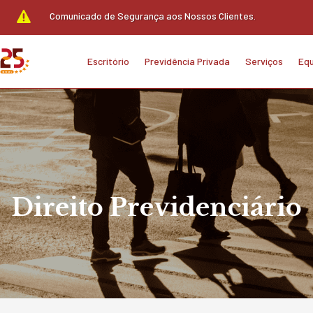

Comunicado de Segurança aos Nossos Clientes.
Escritório
Previdência Privada
Serviços
Equ
Direito Previdenciário